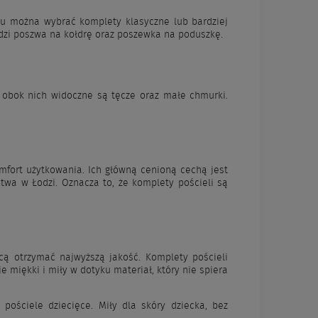
emu można wybrać komplety klasyczne lub bardziej
odzi poszwa na kołdrę oraz poszewka na poduszkę.
a obok nich widoczne są tęcze oraz małe chmurki.
mfort użytkowania. Ich główną cenioną cechą jest
ctwa w Łodzi. Oznacza to, że komplety pościeli są
ą otrzymać najwyższą jakość. Komplety pościeli
 miękki i miły w dotyku materiał, który nie spiera
 pościele dziecięce. Miły dla skóry dziecka, bez