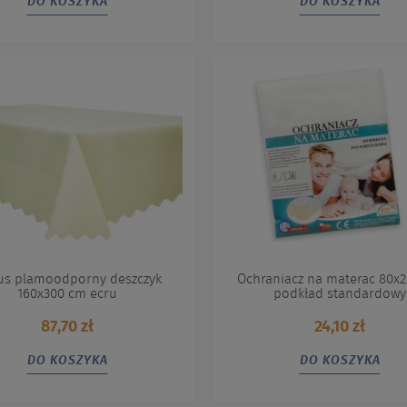
DO KOSZYKA
DO KOSZYKA
us plamoodporny deszczyk
Ochraniacz na materac 80x
160x300 cm ecru
podkład standardowy
87,70 zł
24,10 zł
DO KOSZYKA
DO KOSZYKA