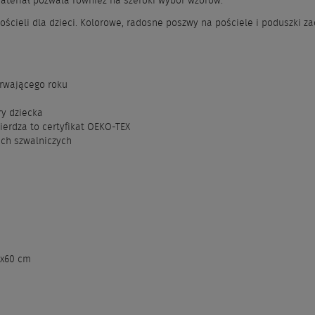
ateriał pozwala również na szeroki wybór wzorów.
ościeli dla dzieci. Kolorowe, radosne poszwy na pościele i poduszki 
trwającego roku
ry dziecka
ierdza to certyfikat OEKO-TEX
ach szwalniczych
0x60 cm