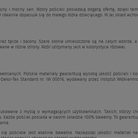
jny i mocny sen. Wzory pościeli posiadają bogatą ofertę, dzięki t
0 idealnie dopasuje się do małego łóżka dziecięcego. W jej skład wch
raz tęcze i balony. Szare słonie umieszczone są na całym wzorze, 
wane w różne strony. Wzór utrzymany jest w kolorystyce różowej.
ełnianych. Polskie materiały gwarantują wysoką jakość pościeli i ko
t Oeko-Tex Standard nr. IW 00016, wydawany przez Instytut Włókienni
dukowane z myślą o wymagających użytkownikach. Takich, którzy chc
. Każda pościel posiada w swoim składzie 100% bawełny. To gwarantuje
ania.
się pościele jest właśnie bawełna. Najlepszej jakości materiał na