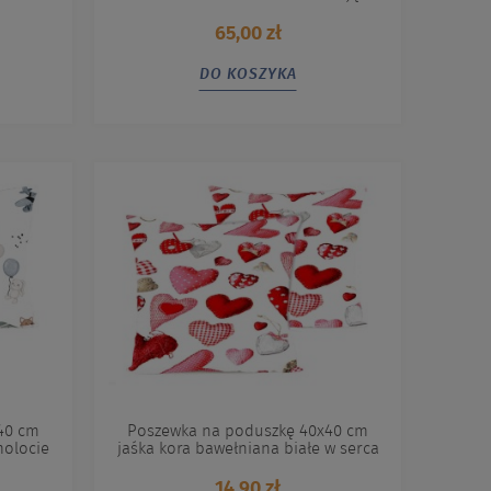
65,00 zł
DO KOSZYKA
40 cm
Poszewka na poduszkę 40x40 cm
molocie
jaśka kora bawełniana białe w serca
14,90 zł