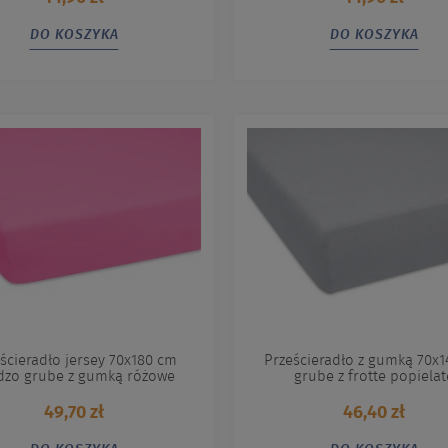
DO KOSZYKA
DO KOSZYKA
ścieradło jersey 70x180 cm
Prześcieradło z gumką 70x
dzo grube z gumką różowe
grube z frotte popielat
49,70 zł
46,40 zł