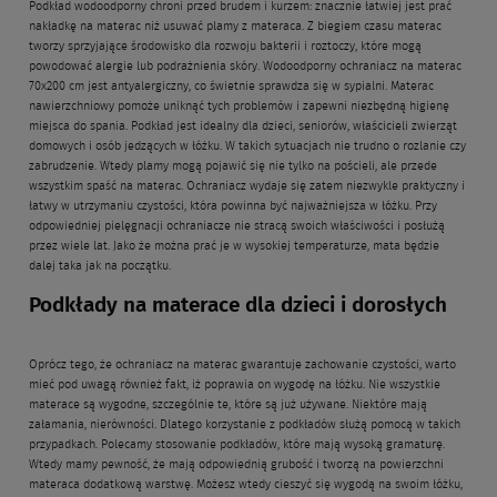
Podkład wodoodporny chroni przed brudem i kurzem: znacznie łatwiej jest prać
nakładkę na materac niż usuwać plamy z materaca. Z biegiem czasu materac
tworzy sprzyjające środowisko dla rozwoju bakterii i roztoczy, które mogą
powodować alergie lub podrażnienia skóry. Wodoodporny ochraniacz na materac
70x200 cm jest antyalergiczny, co świetnie sprawdza się w sypialni. Materac
nawierzchniowy pomoże uniknąć tych problemów i zapewni niezbędną higienę
miejsca do spania. Podkład jest idealny dla dzieci, seniorów, właścicieli zwierząt
domowych i osób jedzących w łóżku. W takich sytuacjach nie trudno o rozlanie czy
zabrudzenie. Wtedy plamy mogą pojawić się nie tylko na pościeli, ale przede
wszystkim spaść na materac. Ochraniacz wydaje się zatem niezwykle praktyczny i
łatwy w utrzymaniu czystości, która powinna być najważniejsza w łóżku. Przy
odpowiedniej pielęgnacji ochraniacze nie stracą swoich właściwości i posłużą
przez wiele lat. Jako że można prać je w wysokiej temperaturze, mata będzie
dalej taka jak na początku.
Podkłady na materace dla dzieci i dorosłych
Oprócz tego, że ochraniacz na materac gwarantuje zachowanie czystości, warto
mieć pod uwagą również fakt, iż poprawia on wygodę na łóżku. Nie wszystkie
materace są wygodne, szczególnie te, które są już używane. Niektóre mają
załamania, nierówności. Dlatego korzystanie z podkładów służą pomocą w takich
przypadkach. Polecamy stosowanie podkładów, które mają wysoką gramaturę.
Wtedy mamy pewność, że mają odpowiednią grubość i tworzą na powierzchni
materaca dodatkową warstwę. Możesz wtedy cieszyć się wygodą na swoim łóżku,