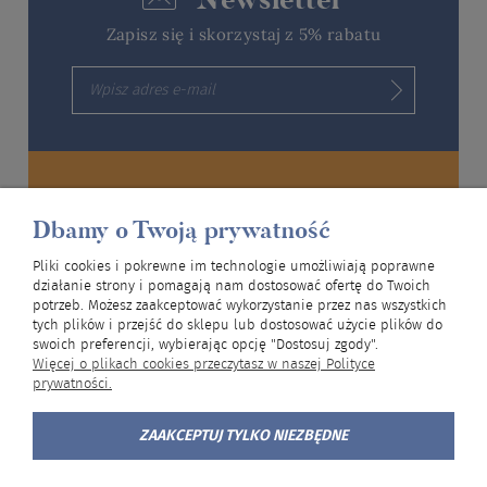
Zapisz się i skorzystaj z 5% rabatu
Wysyłka gratis
Dbamy o Twoją prywatność
Zrób zakupy za ponad 299 zł, a przesyłkę
otrzymasz za darmo
Pliki cookies i pokrewne im technologie umożliwiają poprawne
działanie strony i pomagają nam dostosować ofertę do Twoich
potrzeb. Możesz zaakceptować wykorzystanie przez nas wszystkich
tych plików i przejść do sklepu lub dostosować użycie plików do
Przesyłki dostarczają:
swoich preferencji, wybierając opcję "Dostosuj zgody".
Więcej o plikach cookies przeczytasz w naszej Polityce
prywatności.
Aktualizacja oferty:
czwartek, 06.08.2026
ZAAKCEPTUJ TYLKO NIEZBĘDNE
Klientów on-line:
18