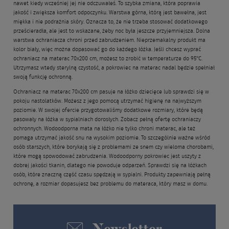
nawet kiedy wcześniej jej nie odczuwałeś. To szybka zmiana, która poprawia
jakość i zwiększa komfort odpoczynku. Warstwa górna, którą jest bawełna, jest
miękka i nie podrażnia skóry. Oznacza to, że nie trzeba stosować dodatkowego
prześcieradła, ale jest to wskazane, żeby noc była jeszcze przyjemniejsza. Dolna
warstwa ochraniacza chroni przed zabrudzeniem. Nieprzemakalny produkt ma
kolor biały, więc można dopasować go do każdego łóżka. Jeśli chcesz wyprać
ochraniacz na materac 70x200 cm, możesz to zrobić w temperaturze do 95°C.
Utrzymasz wtedy sterylną czystość, a pokrowiec na materac nadal będzie spełniał
swoją funkcję ochronną.
Ochraniacz na materac 70x200 cm pasuje na łóżko dziecięce lub sprawdzi się w
pokoju nastolatków. Możesz z jego pomocą utrzymać higienę na najwyższym
poziomie. W swojej ofercie przygotowaliśmy dodatkowe rozmiary, które będą
pasowały na łóżka w sypialniach dorosłych. Zobacz pełną ofertę ochraniaczy
ochronnych. Wodoodporna mata na łóżko nie tylko chroni materac, ale też
pomaga utrzymać jakość snu na wysokim poziomie. To szczególnie ważne wśród
osób starszych, które borykają się z problemami ze snem czy wieloma chorobami,
które mogą spowodować zabrudzenia. Wodoodporny pokrowiec jest uszyty z
dobrej jakości tkanin, dlatego nie powoduje odparzeń. Sprawdzi się na łóżkach
osób, które znaczną część czasu spędzają w sypialni. Produkty zapewniają pełną
ochronę, a rozmiar dopasujesz bez problemu do materaca, który masz w domu.
Newsletter