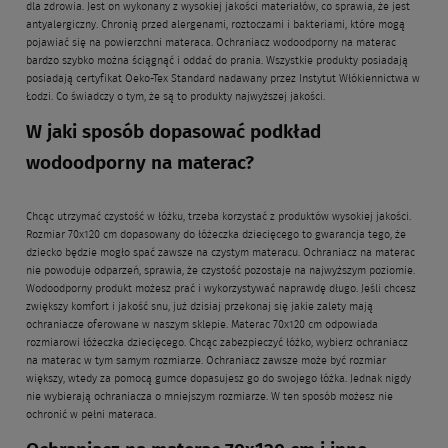
dla zdrowia. Jest on wykonany z wysokiej jakości materiałów, co sprawia, że jest
antyalergiczny. Chronią przed alergenami, roztoczami i bakteriami, które mogą
pojawiać się na powierzchni materaca. Ochraniacz wodoodporny na materac
bardzo szybko można ściągnąć i oddać do prania. Wszystkie produkty posiadają
posiadają certyfikat Oeko-Tex Standard nadawany przez Instytut Włókiennictwa w
Łodzi. Co świadczy o tym, że są to produkty najwyższej jakości.
W jaki sposób dopasować podkład
wodoodporny na materac?
Chcąc utrzymać czystość w łóżku, trzeba korzystać z produktów wysokiej jakości.
Rozmiar 70x120 cm dopasowany do łóżeczka dziecięcego to gwarancja tego, że
dziecko będzie mogło spać zawsze na czystym materacu. Ochraniacz na materac
nie powoduje odparzeń, sprawia, że czystość pozostaje na najwyższym poziomie.
Wodoodporny produkt możesz prać i wykorzystywać naprawdę długo. Jeśli chcesz
zwiększy komfort i jakość snu, już dzisiaj przekonaj się jakie zalety mają
ochraniacze oferowane w naszym sklepie. Materac 70x120 cm odpowiada
rozmiarowi łóżeczka dziecięcego. Chcąc zabezpieczyć łóżko, wybierz ochraniacz
na materac w tym samym rozmiarze. Ochraniacz zawsze może być rozmiar
większy, wtedy za pomocą gumce dopasujesz go do swojego łóżka. Jednak nigdy
nie wybierają ochraniacza o mniejszym rozmiarze. W ten sposób możesz nie
ochronić w pełni materaca.