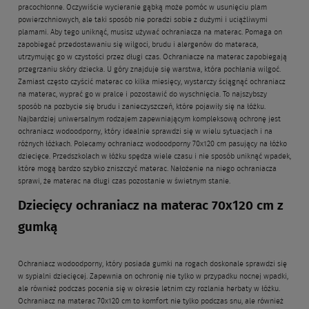
pracochłonne. Oczywiście wycieranie gąbką może pomóc w usunięciu plam
powierzchniowych, ale taki sposób nie poradzi sobie z dużymi i uciążliwymi
plamami. Aby tego uniknąć, musisz używać ochraniacza na materac. Pomaga on
zapobiegać przedostawaniu się wilgoci, brudu i alergenów do materaca,
utrzymując go w czystości przez długi czas. Ochraniacze na materac zapobiegają
przegrzaniu skóry dziecka. U góry znajduje się warstwa, która pochłania wilgoć.
Zamiast często czyścić materac co kilka miesięcy, wystarczy ściągnąć ochraniacz
na materac, wyprać go w pralce i pozostawić do wyschnięcia. To najszybszy
sposób na pozbycie się brudu i zanieczyszczeń, które pojawiły się na łóżku.
Najbardziej uniwersalnym rodzajem zapewniającym kompleksową ochronę jest
ochraniacz wodoodporny, który idealnie sprawdzi się w wielu sytuacjach i na
różnych łóżkach. Polecamy ochraniacz wodoodporny 70x120 cm pasujący na łóżko
dziecięce. Przedszkolach w łóżku spędza wiele czasu i nie sposób uniknąć wpadek,
które mogą bardzo szybko zniszczyć materac. Nałożenie na niego ochraniacza
sprawi, że materac na długi czas pozostanie w świetnym stanie.
Dziecięcy ochraniacz na materac 70x120 cm z
gumką
Ochraniacz wodoodporny, który posiada gumki na rogach doskonale sprawdzi się
w sypialni dziecięcej. Zapewnia on ochronię nie tylko w przypadku nocnej wpadki,
ale również podczas pocenia się w okresie letnim czy rozlania herbaty w łóżku.
Ochraniacz na materac 70x120 cm to komfort nie tylko podczas snu, ale również