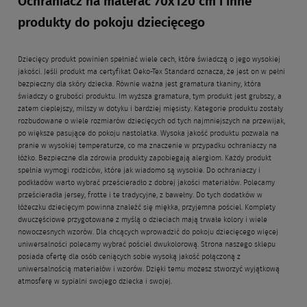
Ochraniacz na materac 70x120 cm i inne
produkty do pokoju dziecięcego
Dziecięcy produkt powinien spełniać wiele cech, które świadczą o jego wysokiej
jakości. Jeśli produkt ma certyfikat Oeko-Tex Standard oznacza, że jest on w pełni
bezpieczny dla skóry dziecka. Równie ważna jest gramatura tkaniny, która
świadczy o grubości produktu. Im wyższa gramatura, tym produkt jest grubszy, a
zatem cieplejszy, milszy w dotyku i bardziej mięsisty. Kategorie produktu zostały
rozbudowane o wiele rozmiarów dziecięcych od tych najmniejszych na przewijak,
po większe pasujące do pokoju nastolatka. Wysoka jakość produktu pozwala na
pranie w wysokiej temperaturze, co ma znaczenie w przypadku ochraniaczy na
łóżko. Bezpieczne dla zdrowia produkty zapobiegają alergiom. Każdy produkt
spełnia wymogi rodziców, które jak wiadomo są wysokie. Do ochraniaczy i
podkładów warto wybrać prześcieradło z dobrej jakości materiałów. Polecamy
prześcieradła jersey, frotte i te tradycyjne, z bawełny. Do tych dodatków w
łóżeczku dziecięcym powinna znaleźć się miękka, przyjemna pościel. Komplety
dwuczęściowe przygotowane z myślą o dzieciach mają trwałe kolory i wiele
nowoczesnych wzorów. Dla chcących wprowadzić do pokoju dziecięcego więcej
uniwersalności polecamy wybrać pościel dwukolorową. Strona naszego sklepu
posiada ofertę dla osób ceniących sobie wysoką jakość połączoną z
uniwersalnością materiałów i wzorów. Dzięki temu możesz stworzyć wyjątkową
atmosferę w sypialni swojego dziecka i swojej.