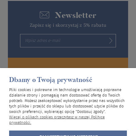
Newsletter
Zapisz się i skorzystaj z 5% rabatu
Wysyłka gratis
Dbamy o Twoją prywatność
Zrób zakupy za ponad 299 zł, a przesyłkę
otrzymasz za darmo
Pliki cookies i pokrewne im technologie umożliwiają poprawne
działanie strony i pomagają nam dostosować ofertę do Twoich
potrzeb. Możesz zaakceptować wykorzystanie przez nas wszystkich
tych plików i przejść do sklepu lub dostosować użycie plików do
Przesyłki dostarczają:
swoich preferencji, wybierając opcję "Dostosuj zgody".
Więcej o plikach cookies przeczytasz w naszej Polityce
prywatności.
Aktualizacja oferty:
sobota, 08.08.2026